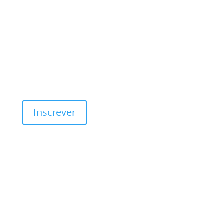
SER SÓCIO
Inscrever
morada
Rua do Douro, s/n
4100-217 Porto,
Portugal
EMAIL