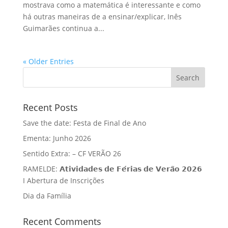
mostrava como a matemática é interessante e como
há outras maneiras de a ensinar/explicar, Inês
Guimarães continua a...
« Older Entries
Recent Posts
Save the date: Festa de Final de Ano
Ementa: Junho 2026
Sentido Extra: – CF VERÃO 26
RAMELDE: 𝗔𝘁𝗶𝘃𝗶𝗱𝗮𝗱𝗲𝘀 𝗱𝗲 𝗙𝗲́𝗿𝗶𝗮𝘀 𝗱𝗲 𝗩𝗲𝗿𝗮̃𝗼 𝟮𝟬𝟮𝟲
I Abertura de Inscrições
Dia da Família
Recent Comments