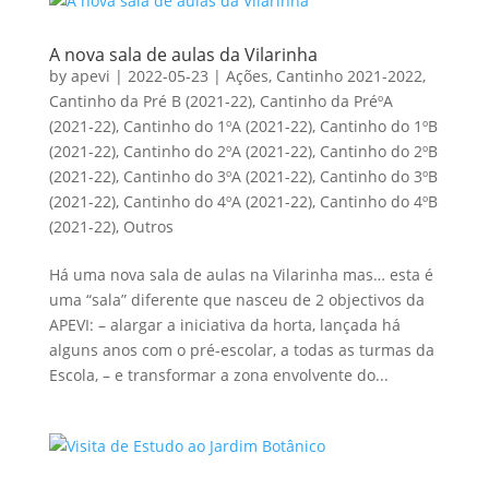
A nova sala de aulas da Vilarinha
by
apevi
|
2022-05-23
|
Ações
,
Cantinho 2021-2022
,
Cantinho da Pré B (2021-22)
,
Cantinho da PréºA
(2021-22)
,
Cantinho do 1ºA (2021-22)
,
Cantinho do 1ºB
(2021-22)
,
Cantinho do 2ºA (2021-22)
,
Cantinho do 2ºB
(2021-22)
,
Cantinho do 3ºA (2021-22)
,
Cantinho do 3ºB
(2021-22)
,
Cantinho do 4ºA (2021-22)
,
Cantinho do 4ºB
(2021-22)
,
Outros
Há uma nova sala de aulas na Vilarinha mas… esta é
uma “sala” diferente que nasceu de 2 objectivos da
APEVI: – alargar a iniciativa da horta, lançada há
alguns anos com o pré-escolar, a todas as turmas da
Escola, – e transformar a zona envolvente do...