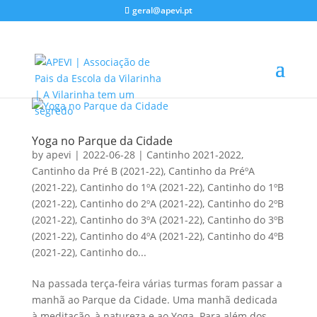
geral@apevi.pt
Yoga no Parque da Cidade
by
apevi
|
2022-06-28
|
Cantinho 2021-2022
,
Cantinho da Pré B (2021-22)
,
Cantinho da PréºA
(2021-22)
,
Cantinho do 1ºA (2021-22)
,
Cantinho do 1ºB
(2021-22)
,
Cantinho do 2ºA (2021-22)
,
Cantinho do 2ºB
(2021-22)
,
Cantinho do 3ºA (2021-22)
,
Cantinho do 3ºB
(2021-22)
,
Cantinho do 4ºA (2021-22)
,
Cantinho do 4ºB
(2021-22)
,
Cantinho do...
Na passada terça-feira várias turmas foram passar a
manhã ao Parque da Cidade. Uma manhã dedicada
à meditação, à natureza e ao Yoga. Para além dos