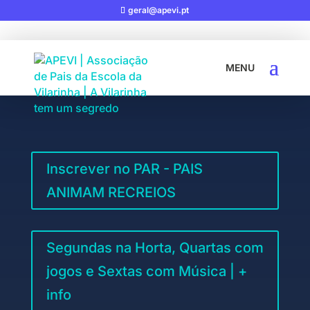
geral@apevi.pt
Inscrever no PAR - PAIS
ANIMAM RECREIOS
Segundas na Horta, Quartas com
jogos e Sextas com Música | +
info