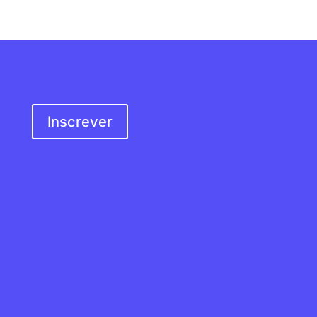
SER SÓCIO
Inscrever
MORADA
Rua do Douro, s/n
4100-217 Porto,
Portugal
EMAIL
geral@apevi.pt