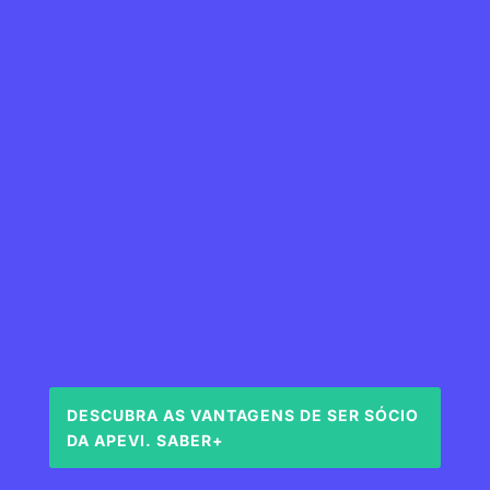
SALA 11
LUCIANO ARTE
FLORES
DESCUBRA AS VANTAGENS DE SER SÓCIO
DA APEVI. SABER+