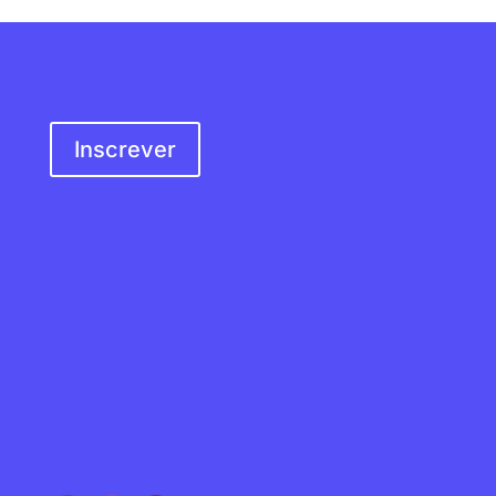
SER SÓCIO
Inscrever
MORADA
Rua do Douro, s/n
4100-217 Porto,
Portugal
EMAIL
geral@apevi.pt
REDES SOCIAIS