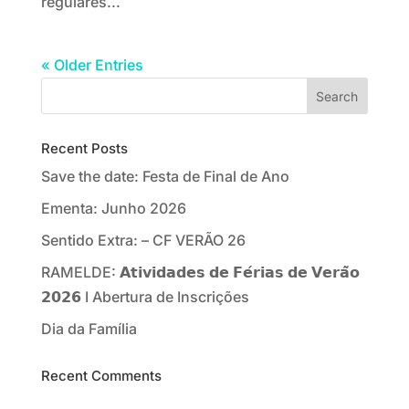
regulares...
« Older Entries
Recent Posts
Save the date: Festa de Final de Ano
Ementa: Junho 2026
Sentido Extra: – CF VERÃO 26
RAMELDE: 𝗔𝘁𝗶𝘃𝗶𝗱𝗮𝗱𝗲𝘀 𝗱𝗲 𝗙𝗲́𝗿𝗶𝗮𝘀 𝗱𝗲 𝗩𝗲𝗿𝗮̃𝗼
𝟮𝟬𝟮𝟲 I Abertura de Inscrições
Dia da Família
Recent Comments