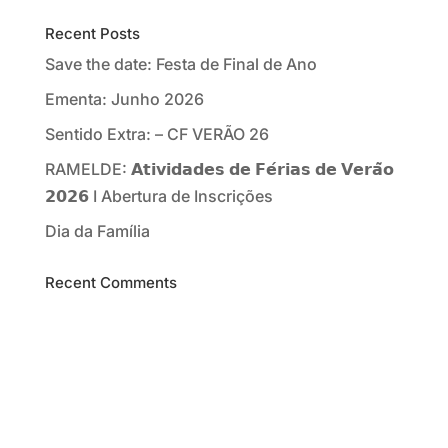
Recent Posts
Save the date: Festa de Final de Ano
Ementa: Junho 2026
Sentido Extra: – CF VERÃO 26
RAMELDE: 𝗔𝘁𝗶𝘃𝗶𝗱𝗮𝗱𝗲𝘀 𝗱𝗲 𝗙𝗲́𝗿𝗶𝗮𝘀 𝗱𝗲 𝗩𝗲𝗿𝗮̃𝗼
𝟮𝟬𝟮𝟲 I Abertura de Inscrições
Dia da Família
Recent Comments
SER SÓCIO