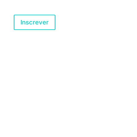
Inscrever
morada
Rua do Douro, s/n
4100-217 Porto,
Portugal
EMAIL
geral@apevi.pt
REDES SOCIAIS