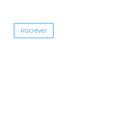
SER SÓCIO
Inscrever
morada
Rua do Douro, s/n
4100-217 Porto,
Portugal
EMAIL
geral@apevi.pt
REDES SOCIAIS