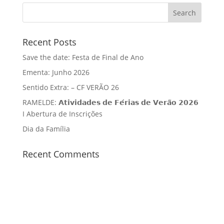
Recent Posts
Save the date: Festa de Final de Ano
Ementa: Junho 2026
Sentido Extra: – CF VERÃO 26
RAMELDE: 𝗔𝘁𝗶𝘃𝗶𝗱𝗮𝗱𝗲𝘀 𝗱𝗲 𝗙𝗲́𝗿𝗶𝗮𝘀 𝗱𝗲 𝗩𝗲𝗿𝗮̃𝗼 𝟮𝟬𝟮𝟲
I Abertura de Inscrições
Dia da Família
Recent Comments