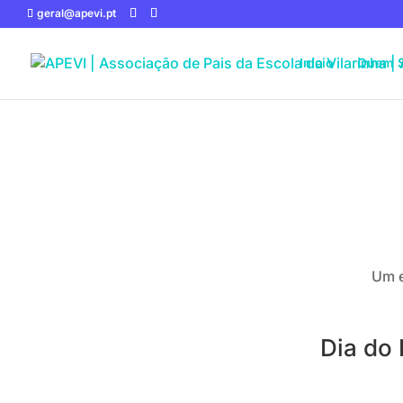
geral@apevi.pt
Início
Quem 
Um e
Dia do 