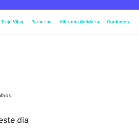
Traje Vilas
Parcerias
Vilarinha Solidária
Contactos
alhos
este dia