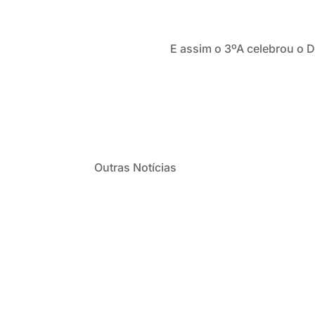
E assim o 3ºA celebrou o Di
Outras Notícias
Já estamos em modo de festa no dia 26