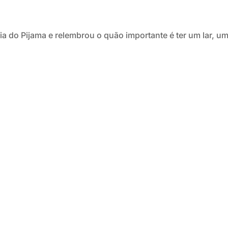
a do Pijama e relembrou o quão importante é ter um lar, um
 temos a nossa grande festa final de ano, apontem na...