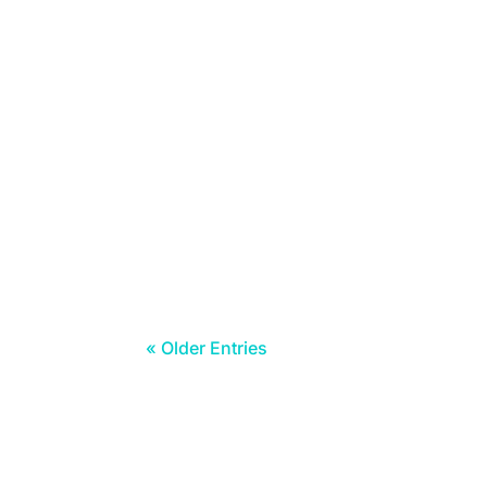
Obrigado a todos os que participaram 
« Older Entries