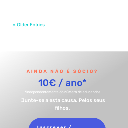
« Older Entries
AINDA NÃO É SÓCIO?
10€ / ano*
*independentemente do número de educandos
Junte-se a esta causa. Pelos seus
filhos.
Inscrever /