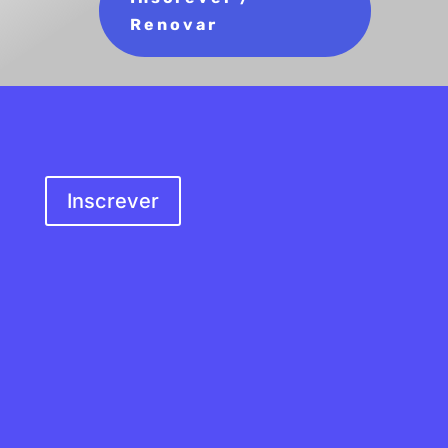
Renovar
SER SÓCIO
Inscrever
MORADA
Rua do Douro, s/n
4100-217 Porto,
Portugal
EMAIL
geral@apevi.pt