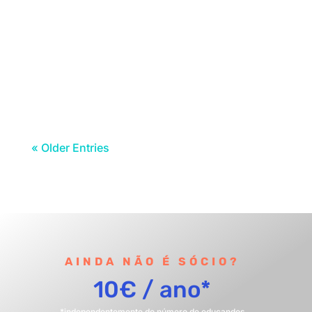
O tempo fez-lhes a vontade e nesta
manhã de Carnaval, sexta-feira 13, o sol
sorriu e a chuva...
« Older Entries
AINDA NÃO É SÓCIO?
10€ / ano*
*independentemente do número de educandos