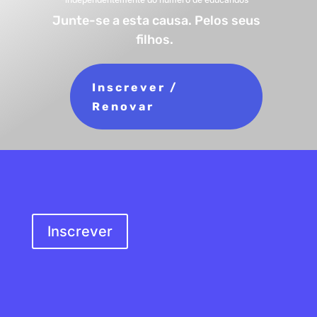
Junte-se a esta causa. Pelos seus
filhos.
Inscrever /
Renovar
SER SÓCIO
Inscrever
MORADA
Rua do Douro, s/n
4100-217 Porto,