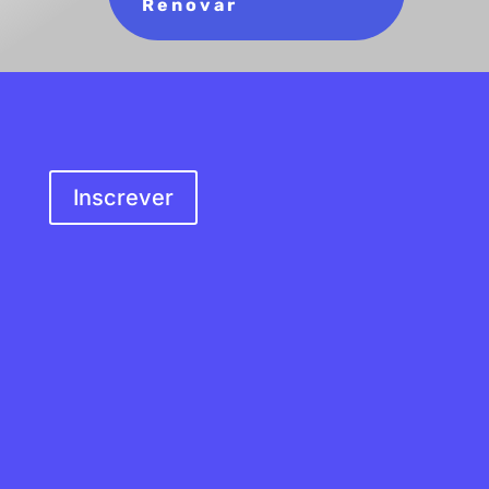
Renovar
SER SÓCIO
Inscrever
MORADA
Rua do Douro, s/n
4100-217 Porto,
Portugal
EMAIL
geral@apevi.pt