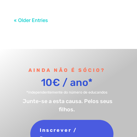
« Older Entries
AINDA NÃO É SÓCIO?
10€ / ano*
*independentemente do número de educandos
Junte-se a esta causa. Pelos seus
filhos.
Inscrever /