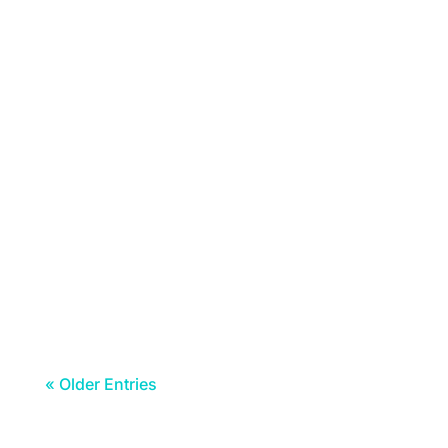
O tempo fez-lhes a vontade e nesta
manhã de Carnaval, sexta-feira 13, o sol
sorriu e a chuva...
« Older Entries