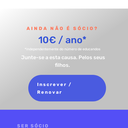
AINDA NÃO É SÓCIO?
10€ / ano*
*independentemente do número de educandos
Junte-se a esta causa. Pelos seus
filhos.
Inscrever /
Renovar
SER SÓCIO