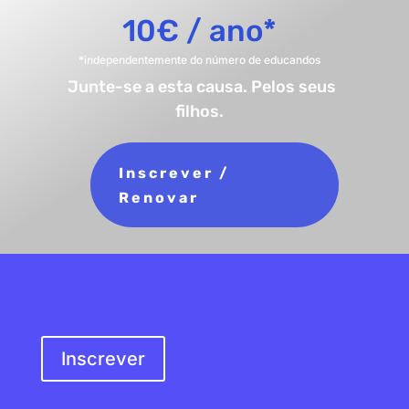
10€ / ano*
*independentemente do número de educandos
Junte-se a esta causa. Pelos seus
filhos.
Inscrever /
Renovar
SER SÓCIO
Inscrever