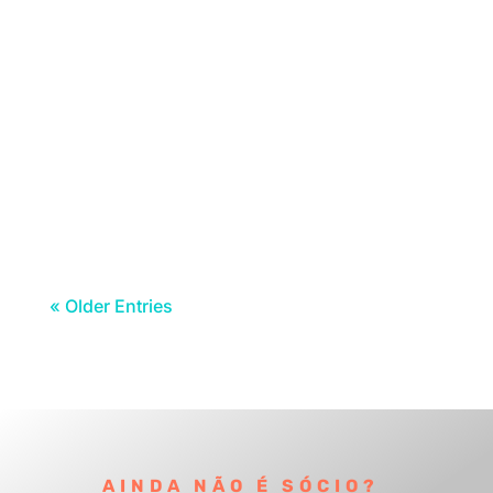
O tempo fez-lhes a vontade e nesta
manhã de Carnaval, sexta-feira 13, o sol
sorriu e a chuva...
« Older Entries
AINDA NÃO É SÓCIO?