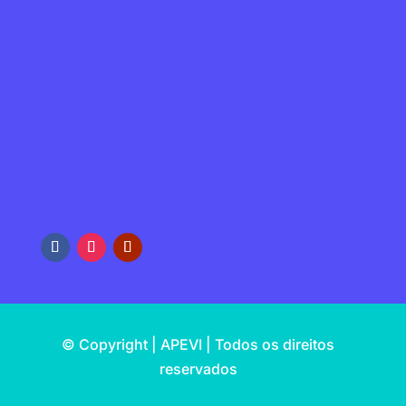
MORADA
Rua do Douro, s/n
4100-217 Porto,
Portugal
EMAIL
geral@apevi.pt
REDES SOCIAIS
© Copyright | APEVI | Todos os direitos
reservados