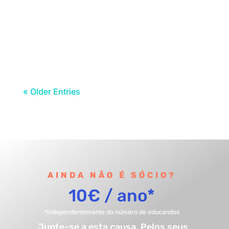
O tempo fez-lhes a vontade e nesta
manhã de Carnaval, sexta-feira 13, o sol
sorriu e a chuva...
« Older Entries
AINDA NÃO É SÓCIO?
10€ / ano*
*independentemente do número de educandos
Junte-se a esta causa. Pelos seus