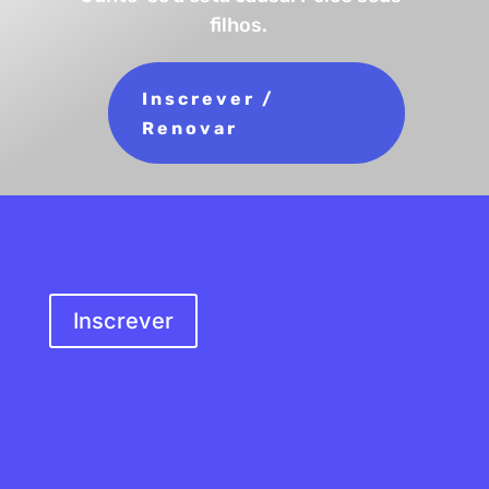
filhos.
Inscrever /
Renovar
SER SÓCIO
Inscrever
MORADA
Rua do Douro, s/n
4100-217 Porto,
Portugal