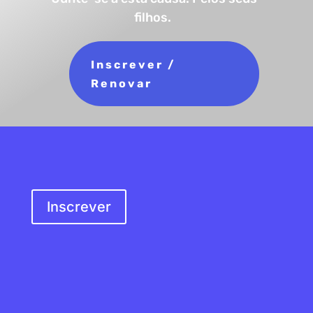
filhos.
Inscrever /
Renovar
SER SÓCIO
Inscrever
MORADA
Rua do Douro, s/n
4100-217 Porto,
Portugal