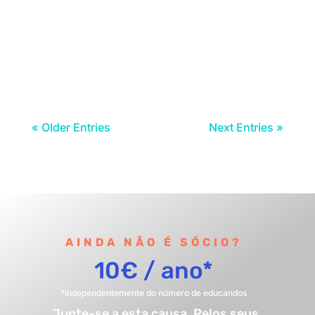
s modalidades da CAF de 1º ciclo terão
início no mês de outubro e teremos aulas
experimentais na...
« Older Entries
Next Entries »
AINDA NÃO É SÓCIO?
10€ / ano*
*independentemente do número de educandos
Junte-se a esta causa. Pelos seus