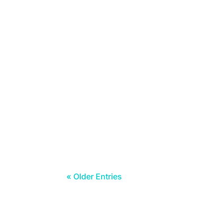
Clique na imagem da ementa desejada
« Older Entries