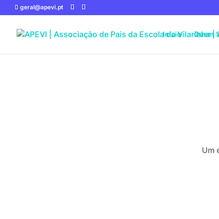
geral@apevi.pt
Início
Quem 
Um e