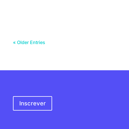
nesta ação para melhorar os espaços
exteriores da nossa...
« Older Entries
SER SÓCIO
Inscrever
MORADA