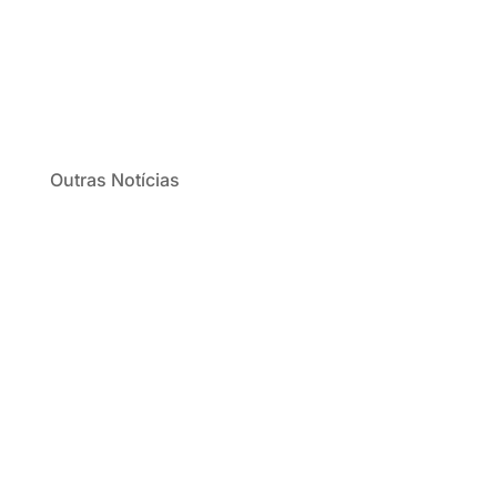
Outras Notícias
Já estamos em modo de festa no dia 26
temos a nossa grande festa final de ano,
apontem na...